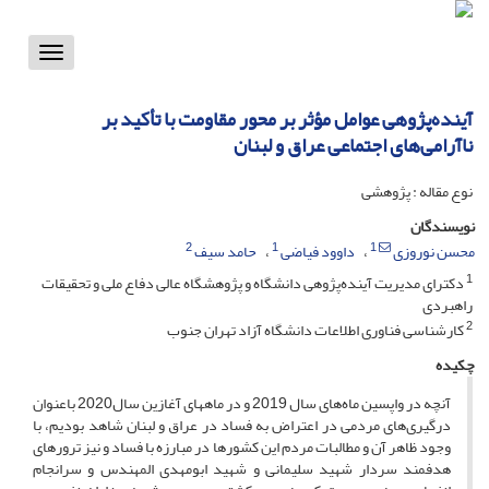
Toggle
vigation
آینده‌پژوهی عوامل مؤثر بر محور مقاومت با تأکید بر
ناآرامی‌های اجتماعی عراق و لبنان
نوع مقاله : پژوهشی
نویسندگان
2
1
1
محسن نوروزی
داوود فیاضی
حامد سیف
1
دکترای مدیریت آینده‌پژوهی دانشگاه و پژوهشگاه عالی دفاع ملی و تحقیقات
راهبردی
2
کارشناسی فناوری اطلاعات دانشگاه آزاد تهران جنوب
چکیده
آنچه در واپسین ماه­‌های سال 2019 و در ماه­های آغازین سال2020 باعنوان
درگیری‌­های مردمی در اعتراض به فساد در عراق و لبنان شاهد بودیم، با
وجود ظاهر آن و مطالبات مردم این کشورها در مبارزه با فساد و نیز ترورهای
هدفمند سردار شهید سلیمانی و شهید ابومهدی المهندس و سرانجام