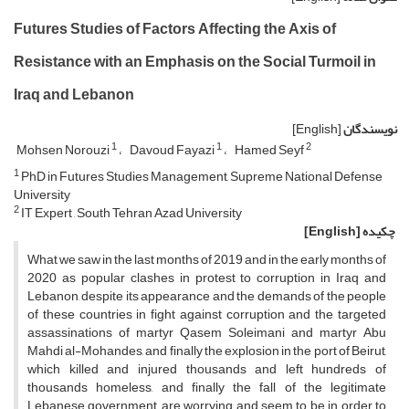
Futures Studies of Factors Affecting the Axis of
Resistance with an Emphasis on the Social Turmoil in
Iraq and Lebanon
نویسندگان
[English]
1
1
2
Mohsen Norouzi
Davoud Fayazi
Hamed Seyf
1
PhD in Futures Studies Management, Supreme National Defense
University
2
IT Expert , South Tehran Azad University
چکیده
[English]
What we saw in the last months of 2019 and in the early months of
2020 as popular clashes in protest to corruption in Iraq and
Lebanon, despite its appearance and the demands of the people
of these countries in fight against corruption and the targeted
assassinations of martyr Qasem Soleimani and martyr Abu
Mahdi al-Mohandes, and finally the explosion in the port of Beirut,
which killed and injured thousands and left hundreds of
thousands homeless, and finally the fall of the legitimate
Lebanese government, are worrying and seem to be in order to