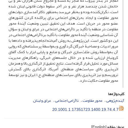
انفجار در بندر بیروت که منجر به کشته و مجروح شدن هزاران نفر و بی­‌
خانمان شدن چندصد هزار نفر و در آخر سقوط دولت قانونی لبنان شده
است، نگران­‌کننده بوده و به­‌نظر می‌­رسد به‌­منظور ناکارآمدسازی دولت­‌های
محور مقاومت و ایجاد بحران‌­های اجتماعی برای پراکنده کردن کشورهای
عضو محور در جریان است. هدف این تحقیق تببین وضعیت آیندۀ محور
مقاومت در منطقه با تأکید بر ناآرامی‌­های اجتماعی در عراق و لبنان و سؤال
آن شناسایی وضعیت آیندۀ محور مقاومت با تأکید برناآرامی­‌های اجتماعی در
این دو کشور است. این پژوهش به روش آمیخته انجام پذیرفته و داده‌­ها با
مرور ادبیات و مصاحبۀ خبرگان گردآوری و به‌­واسطۀ پرسشنامه‌­ای که روایی
آن به­‌واسطۀ روش مثلث­‌سازی خبرگان و منابع و پایایی ابزار با کمک آلفای
کرونباخ ارزیابی شده و در خلال جلسه‌­های خبرگی، راهکارهای مدیریت
مسائل مورد تحلیل قرار گرفته است. نتایج تحقیق از اثرگذاری بالا و همزمان
اثرپذیری بالای سیاست‌های منطقه‌­ای آمریکا، اثرگذاری بالای گسترش
تروریسم و نیز اثرپذیری بالای سیاست‌­های منطقه‌­ای ج.ا.ایران و نیز توسعۀ
محور مقاومت حکایت دارد.
کلیدواژه‌ها
آینده‌پژوهی
محور مقاومت
ناآرامی اجتماعی
عراق و لبنان
20.1001.1.17351723.1400.19.74.4.7
عنوان مقاله
[English]