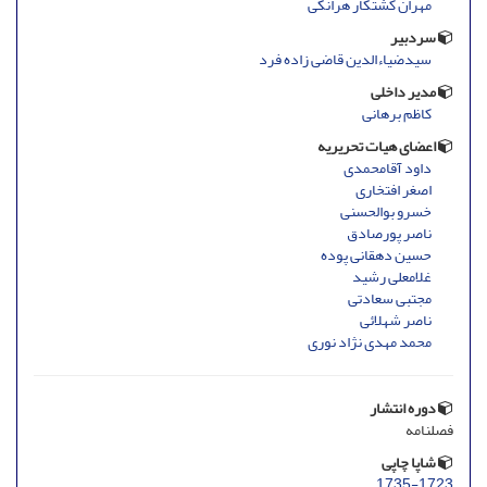
مهران کشتکار هرانکی
سردبیر
سیدضیاءالدین قاضی زاده فرد
مدیر داخلی
کاظم برهانی
اعضای هیات تحریریه
داود آقامحمدی
اصغر افتخاری
خسرو بوالحسنی
ناصر پورصادق
حسین دهقانی پوده
غلامعلی رشید
مجتبی سعادتی
ناصر شهلائی
محمد مهدی نژاد نوری
دوره انتشار
فصلنامه
شاپا چاپی
1735-1723