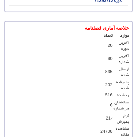
دوره 12 (1393)
خلاصه آماری فصلنامه
موارد
تعداد
آخرین
20
دوره‌
آخرین
80
شماره‌
ارسال
835
‌شده
پذیرفته
202
شده
ردشده
516
مقاله‌های
6
هر شماره
نرخ
21%
پذیرش
مشاهده
24708
مقاله