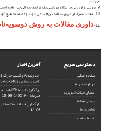
می‌شود.
9. بررسی و ارزیابی هر مقاله دریافتی یک فرایند سه الی چهارماهه است که با احتساب فرایند پذیرش، چاپ و انتشار این مدت زمان ممکن است تا پنج ماه طول بکشد.
10- مقالات صرفا از طریق سامانه دریافت می شوند و فصلنامه هیچ گونه تعهدی برای بررسی مقالاتی که به آدرس ایمیل اعضای محترم هیات تحریریه ارسال می شوند ندارد.
داوری مقالات به روش دوسویه‌ناشناس (Double blind peer review)
-
11
دسترسی سریع
آخرین اخبار
صفحه اصلی
راهبرد دفاعی
1402-06-18
درباره نشریه
برگذاری جلسه
اعضای هیات تحریریه
مهرماه ۱۴۰۲
1402-06-18
ارسال مقاله
بارگذاری فصلنامه تابستان 
تماس با ما
06-18
نقشه سایت