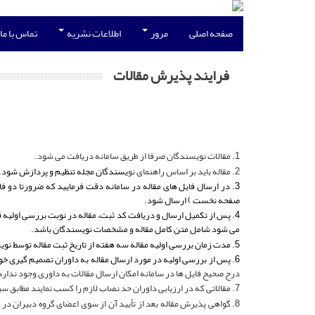
صفحه اصلی
مرور
اطلاعات نشریه
تماس با ما
فرایند پذیرش مقالات
1. مقالات نویسندگان صرفا از طریق سامانه دریافت می شود.
2. مقاله باید بر اساس راهنمای نو
یسندگان مجله تنظیم و پردازش شود.
3. در ارسال فایل های مقاله در سامانه دقت فرمایید که ضرورتا 
صفحه نخست ) ارسال شود.
4. پس از تکمیل ارسال و دریافت کد ثبت، مقاله در نوبت بررسی اولی
می شود شامل متن کامل مقاله و مشخصات نویسندگان باشد.
5. مدت زمان بررسی اولیه مقاله سه هفته از تاریخ ثبت مقاله توسط نویسنده است.
6. پس از بررسی اولیه در مورد ارسال مقاله به داوران تصمیم گیری خواهد شد. در این مرحله فایل اصلی مقاله بدون مشخصات نویسندگان بسته به موضوع حداقل برای دو داور تخصصی ارسال
درج صحیح فایل ها در سامانه امکان ارسال مقالات به داوری وجود ندار
7. مقالاتی که در ارزیابی داوران حد نصاب لازم را کسب نمایند مطابق سیاست های مجله در جلسه هیئت تحریریه فصلنامه بررسی و ارزیابی مجدد خواهند شد.
8. گواهی پذیرش مقاله بعد از تأیید آن از سوی اعضای گروه دبیران در