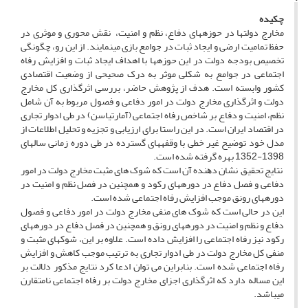
چکیده
­مخارج دولت­ها در حوزه­های دفاع، نظم و امنیت، نقش محوری و موثری در
حفظ تمامیت ارضی و ایجاد ثبات در جوامع بازی می­نمایند. از این رو، چگونگی
تخصیص بودجه دولت در این حوزه­ها با اهداف ایجاد ثبات و افزایش رفاه
اجتماعی در جوامع به شکلی موثر به درک صحیحی از وضعیت اقتصادی
کشور وابسته است. هدف از پژوهش حاضر، بررسی اثرگذاری کل مخارج
دولت و اثرگذاری مخارج دولت در امور دفاعی و فصول مربوط به آن شامل
نظم، امنیت و دفاع بر شاخص رفاه اجتماعی (آمارتیاسن) در طی ادوار تجاری
در اقتصاد ایران است. در این راستا برای ارزیابی و تجزیه و تحلیل اطلاعات از
مدل خود توضیح غیر خطی با وقفه­های گسترده در طی دوره زمانی سال­های
1398-1352 بهره گرفته شده است.
ﻧﺘﺎﯾﺞ ﺗﺤﻘﯿﻖ ﻧﺸﺎن دﻫﻨﺪه آن اﺳﺖ ﮐﻪ شوک­ ­های مثبت مخارج دولت در امور
دفاعی و فصل دفاع در دوره­های رکود و همچنین در فصل نظم و امنیت در
دوره­های رونق موجب افزایش رفاه اجتماعی شده­ است.
این در حالی است که شوک های منفی مخارج دولت در امور دفاعی و فصول
دفاع و نظم و امنیت در دوره­های رونق و همچنین در فصل دفاع در دوره­های
رکود نیز رفاه اجتماعی را افزایش داده است.­ علاوه بر این، شوک­های مثبت و
منفی کل مخارج دولت در طی ادوار تجاری به ترتیب موجب کاهش و افزایش
رفاه اجتماعی شده­ است. بنابراین می توان ادعا کرد نتایج مذکور دلالت بر
این مساله دارد که اثرگذاری اجزای مخارج دولت بر رفاه اجتماعی نامتقارن
می­باشد.