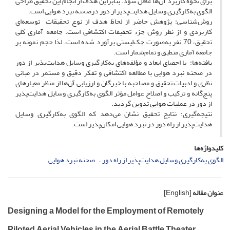
برای نحوه کاربرد آن‌ها غافل شود. بنابراین هدف از انجام این تحقیق طراحی
الگوی به‌کارگیری وسایل هدایت‌پذیر از دور درصحنه نبرد هوایی است.
روش‌شناسی: پژوهش حاضر از لحاظ هدف از نوع تحقیقات توسعه‌ای
کاربردی و از نظر روش جزء تحقیقات اکتشافی است. جامعه آماری کلی
تحقیق، 70 نفر به‌صورت چک‌لیستی برآورد شده است، لذا حجم نمونه بر
جامعه آماری منطبق و تمام‌شمار است.
یافته‌ها: با احصای ابعاد و مؤلفه‌های به‌کارگیری وسایل هدایت‌پذیر از دور
در صحنه نبرد هوایی با مطالعه اکتشافی و تفکر دقیق و مستمر در مبانی
نظری و ادبیات تحقیق و مصاحبه با خبرگان و ارزیابی آن‌ها از منظر معیارهای
پنج‌گانه و ترکیب و اصلاح عوامل مؤثر الگوی به‌کارگیری وسایل هدایت‌پذیر
از دور در عملیات هوایی تدوین گردید.
نتیجه‌گیری: نتایج تحقیق نشان می‌دهد که الگوی به‌کارگیری وسایل
هدایت‌پذیر از راه دور در نبرد هوایی امکان‌پذیر است.
کلیدواژه‌ها
الگوی به‌کارگیری وسایل هدایت‌پذیر از راه دور
صحنه نبرد هوایی
عنوان مقاله
[English]
Designing a Model for the Employment of Remotely
Piloted Aerial Vehicles in the Aerial Battle Theater