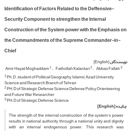
Identification of Factors Related to the Deffensive-
Security Component to strengthen the Internal
Construction of the System power with the Emphasis on
the Commandments of the Supreme Commander-in-
Chief
نویسندگان
[English]
1
2
3
Amir Hayat Moghaddam
Fathollah Kalantari
Abbas Fallah
1
Ph.D. student of Political Geography, Islamic Azad University,
Science and Research Branch of Tehran
2
PH.D of Strategic Defense Science Defense Policy Orienteering
and Future War Researcher
3
PH.D of Strategic Defense Science
چکیده
[English]
The strength of the internal construction of the system’s power,
results in national authority through a national unity and dignity
with an internal endogenous power. This research was