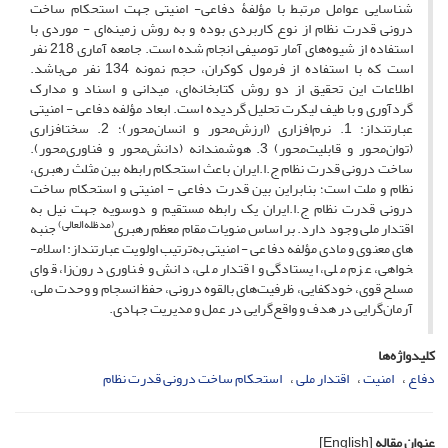
شناسایی عوامل مرتبط با مؤلفۀ دفاعی- امنیتی جهت استحکام ساخت
درونی قدرت نظام از نوع کاربردی بوده و به روش زمینه­‌ای - موردی با
استفاده از شیوه‌­های آمار توصیفی انجام شده است. جامعه آماری 218 نفر
است که با استفاده از فرمول کوکران، حجم نمونه 134 نفر می­‌باشد.
اطلاعات این تحقیق از دو روش کتابخانه­‌ای، میدانی و اسناد و مدارک
گردآوری و با طیف لیکرت تحلیل گردیده است. ابعاد مؤلفه دفاعی - امنیتی
عبارتنداز: 1. نرم­‌افزاری (ارزش‌محور و انسان‌محور)؛ 2. سخت­افزاری
(توان‌محور و قابلیت‌محور) 3. هوشمندانه (دانش‌محور و فناوری‌محور).
ساخت درونی قدرت نظام ج.ا.ایران باعث استحکام رابطه بین مثلث رهبری،
نظام و ملت است؛ بنابراین بین قدرت دفاعی - امنیتی و استحکام ساخت
درونی قدرت نظام ج.ا.ایران یک رابطه مستقیم و دوسویه جهت نیل به
(مدظله­‌العالی)
اقتدار ملی وجود دارد. بر اساس منویات مقام معظم رهبری
جنبه­‌
های معنوی و مادی مؤلفه دفاعی - امنیتی به‌ترتیب اولویت عبارتنداز: اسلام­
خواهی، عزم ملی، ایستادگی و اقتدار ملی، دانش و فناوری درو‌ن­‌زا، قوای
مسلح قوی، خودکفایی، ظرفیت­‌های بالقوه درونی، حفظ انسجام و وحدت ملی،
آرمان­‌گرایی در هدف و واقع‌گرایی در عمل و مدیریت جهادی.
کلیدواژه‌ها
دفاع
امنیت
اقتدار ملی
استحکام ساخت درونی قدرت نظام
عنوان مقاله
[English]