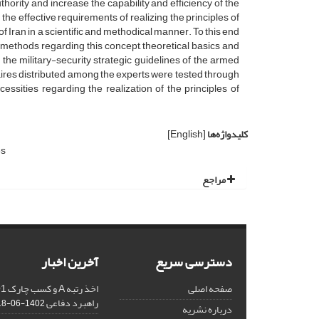
ority and increase the capability and efficiency of the
he effective requirements of realizing the principles of
of Iran in a scientific and methodical manner. To this end
d methods regarding this concept, theoretical basics and
the military-security strategic guidelines of the armed
naires distributed among the experts were tested through
ssities regarding the realization of the principles of
کلیدواژه‌ها
[English]
es
مراجع
دسترسی سریع
آخرین اخبار
صفحه اصلی
راهبرد دفاعی
1402-06-18
درباره نشریه