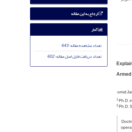
ارجاع به این مقاله
آمار
تعداد مشاهده مقاله:
643
تعداد دریافت فایل اصل مقاله:
602
Explain
Armed F
omid Ja
1
Ph.D. i
2
Ph.D. S
Doctri
operat