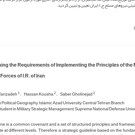
نیتی نیروهای مسلح ج.ا.ایران تعیین و تبیین گردید.
ing the Requirements of Implementing the Principles of the M
orces of I.R. of Iran
1
2
2
farizadeh
Hassan Kousha
Saber Gholinejad
n Political Geography, Islamic Azad University, Central Tehran Branch
tudent in Military Strategic Management, Supreme National Defense Unive
ne is a common covenant and a set of structured principles and framewo
e at different levels. Therefore, a strategic guideline based on the fund