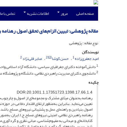
صفحه اصلی
مرور
اطلاعات نشریه
تماس با ما
مقاله پژوهشی: تبیین الزام‌های تحقق اصول رهنامه ر
نوع مقاله : پژوهشی
نویسندگان
2
2
1
امید جعفری‌زاده
حسن کوشا
صابر قلی‌نژاد
1
دانش‌آموخته دکترای جغرافیای سیاسی، دانشگاه آزاد اسلامی واحد
2
دانشجوی دکترای مدیریت راهبردی نظامی، دانشگاه و پژوهشگاه عال
چکیده
DOR:20.1001.1.17351723.1398.17.66.1.4
رهنامه به‌عنوان میثاق مشترک و مجموعه‌ای از اصول و چارچوب‌
تعیین می‌نماید. بنابراین به‌منظور ارتقای اقتدار دفاعی در حوزه
اصول بنیادین و راهنمای عمل و‌ پشتیبانی نیروهای مسلح باشد، ت
رهنامه راهبردی نظامی– امنیتی نیروهای مسلح ج.ا.ایران به‌صو
کتابخانه‌ای و میدانی به مفهوم‌شناسی، مبانی نظری و گردآوری مح