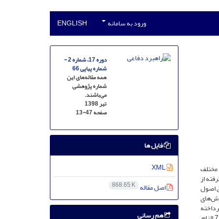
ورود به سامانه
ENGLISH
دوره 17، شماره 2 -
شماره پیاپی 66
همه مقاله‌های این
شماره پژوهشی
می‌باشند.
تیر 1398
صفحه
13-47
فایل ها
XML
 مختلف
رفته از
868.65 K
اصل مقاله
ق اصول
وش‌های
پرداخته
هم رسانی
شد. سپس داده‌های گرد­آوری شده حاصل از تکمیل پرسشنامه‌های توزیع‌شده میان صاحب‌نظران، از راه نرم‌افزارهای آماری موردآزمون قرار گرفته و 71 الزام