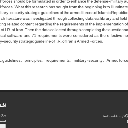
forces should be formulated in order to enhance the defense-military auth
forces. What this research has sought from the beginning is to illuminate t
litary-security strategic guidelines of the armed forces of Islamic Republic 
ch literature was investigated through collecting data via library and fiel
ting related content regarding the requirements of the implementation of 
 of I.R. of Iran. Then, the data collected through completing the question
tical software and 71 requirements were considered as the effective nece
ry-security strategic guideline of I.R. of Iran's Armed Forces.
c guidelines
principles
requirements
military-security
Armed forc
اشت
برای
اخذ رتبه A و کسب چارک Q1 توسط فصلنامه
مشت