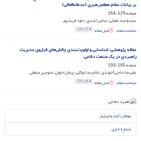
بر بیانات مقام معظم رهبری (مدظله‌العالی)
صفحه
129-164
سیدوحید عقیلی؛ عباس اسدی؛ داود فریدپور
720.77 K
مشاهده مقاله
اصل مقاله
مقاله پژوهشی: شناسایی و اولویت‏‌بندی چالش‏‌های فراروی مدیریت
راهبردی در یک صنعت دفاعی
صفحه
165-193
علیرضا حاجی‌آخوندی؛ غلامرضا توکلی؛ پیمان اخوان؛ منوچهر منطقی
725.16 K
مشاهده مقاله
اصل مقاله
مقالات آماده انتشار
شماره جاری